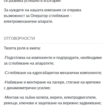
Вход с Google
се развива успешно в България.
Order Index
За нуждите на нашата компания се открива
Job field
възможност за Оператор сглобяване -
електромеханични апарати.
ОТГОВОРНОСТИ
Job type
*
Твоята роля в екипа:
-Подготовка на компоненти и подпродукти, необходими
за сглобяване на апаратите;
-Сглобяване на едрогабаритни механични компоненти;
Job Level
-Набиване и монтиране на лагери, стягане на крепежи
с динамометрично усилие;
-Монтаж на зъбни колела, вериги, електродвигатели,
ремъци, ключове и зацепване на верижно задвижване;