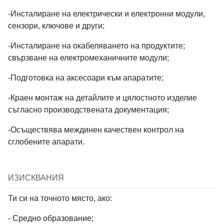
-Инсталиране на електрически и електронни модули,
Job Visibility
сензори, ключове и други;
Internal
Agencies
Public
-Инсталиране на окабеляването на продуктите;
Only
Only
свързване на електромеханичните модули;
-Подготовка на аксесоари към апаратите;
Job Salary Budget
-Краен монтаж на детайлите и цялостното изделие
съгласно производствената документация;
-Осъществява междинен качествен контрол на
сглобените апарати.
Ref ID
ИЗИСКВАНИЯ
Ти си на точното място, ако:
- Средно образование;