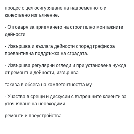
процес с цел осигуряване на навременното и
Job Visibility
качествено изпълнение,
Internal
Agencies
Public
- Отговаря за приемането на строително монтажните
Only
Only
дейности.
- Извършва и възлага дейности според график за
превантивна поддръжка на сградата.
Job Salary Budget
- Извършва регулярни огледи и при установена нужда
от ремонтни дейности, извършва
такива в обсега на компетентността му
- Участва в срещи и дискусии с вътрешните клиенти за
Ref ID
уточняване на необходими
ремонти и преустройства.