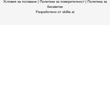
Условия за ползване |
Политики за поверителност
|
Политика за
бисквитки
Разработено от
skillie.ai