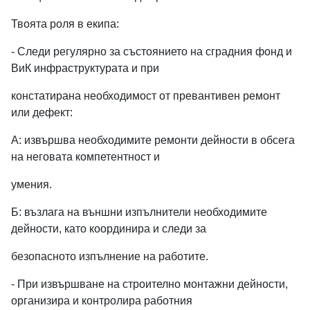
Вход с Google
Order Index
Твоята роля в екипа:
Job field
- Следи регулярно за състоянието на сградния фонд и
ВиК инфраструктурата и при
констатирана необходимост от превантивен ремонт
или дефект:
Job type
*
А: извършва необходимите ремонти дейности в обсега
на неговата компетентност и
умения.
Б: възлага на външни изпълнители необходимите
дейности, като координира и следи за
Job Level
безопасното изпълнение на работите.
- При извършване на строително монтажни дейности,
организира и контролира работния