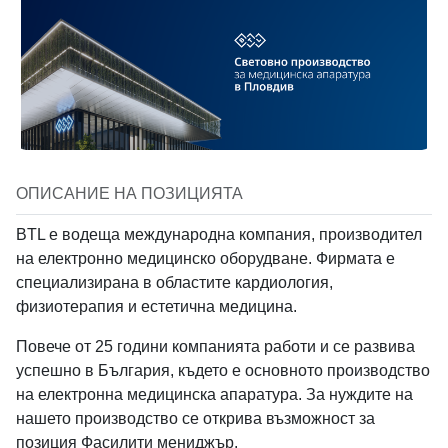
Създай профил в BTL
Вход в BTL Industries
+359
Industries
Кликни тук за да запишеш видеото
Имейл
Запиши видео
Имейл
Имейл
Парола
*
Запознат съм с
Уведомлението относно обработване на лични
Парола
ОПИСАНИЕ НА ПОЗИЦИЯТА
данни на кандидати за работа
на BTL Industries
Забравена парола
Вместо това
качи видео файл
При кликане на "Изпрати" се съгласяваш с
Условията за ползване
и
Media type
BTL е водеща международна компания, производител
Уведомлението относно обработване на лични данни.
* Паролата трябва да е поне 8 символа
на електронно медицинско оборудване. Фирмата е
Вход
No media
Image
Youtube video
специализирана в областите кардиология,
Изпрати
При избиране на "Създай профил" се съгласяваш с
физиотерапия и естетична медицина.
Условията за ползване
и
Политиките за поверителност
.
ИЛИ
Повече от 25 години компанията работи и се развива
Вход с Google
Създай профил
Location
*
успешно в България, където е основното производство
на електронна медицинска апаратура. За нуждите на
ИЛИ
нашето производство се открива възможност за
позиция Фасилити мениджър.