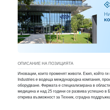
Subtitle
Select
+359
Revi
Имейл
Select
*
Запознат съм
При кликане на "Из
данни.
ОПИСАНИЕ НА ПОЗИЦИЯТА
Media t
Иновации, които променят животи. Екип, който ги
No me
Industries е водеща международна компания, про
оборудване. Фирмата е специализирана в области
медицина и над 25 години се развива успешно в 
Locatio
открива възможност за Техник, сградна поддръжк