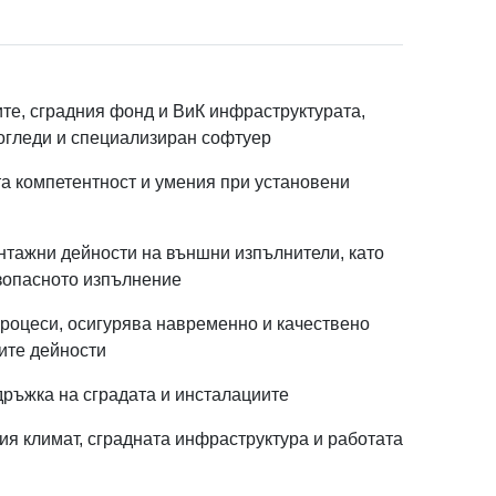
d
те, сградния фонд и ВиК инфраструктурата,
 огледи и специализиран софтуер
а компетентност и умения при установени
Отказ
нтажни дейности на външни изпълнители, като
e
*
езопасното изпълнение
роцеси, осигурява навременно и качествено
ите дейности
ръжка на сградата и инсталациите
el
ия климат, сградната инфраструктура и работата