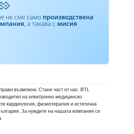
ewers
 с
Уведомлението относно обработване на лични данни на кандидати за рабо
прати" се съгласяваш с
Условията за ползване
и
Уведомлението относно обр
Отказ
ype
Отказ
Отказ
Отказ
Отказ
Изпрати
 прави възможни. Стани част от нас. BTL
dia
Image
Youtube video
изводител на електронно медицинско
те кардиология, физиотерапия и естетична
България. За нуждите на нашата компания се
n
*
а