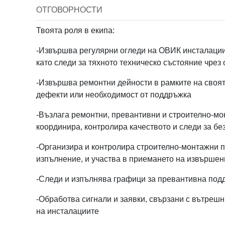
ОТГОВОРНОСТИ
Order Index
Твоята роля в екипа:
Job fiel
-Извършва регулярни огледи на ОВИК инсталации
като следи за тяхното техническо състояние чрез
-Извършва ремонтни дейности в рамките на своят
дефекти или необходимост от поддръжка
-Възлага ремонтни, превантивни и строително-мо
Job typ
координира, контролира качеството и следи за б
-Организира и контролира строително-монтажни п
изпълнение, и участва в приемането на извършен
-Следи и изпълнява графици за превантивна подд
Job Lev
-Обработва сигнали и заявки, свързани с вътрешн
на инсталациите