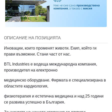
Създай профил в BTL
Вход в BTL Industries
Кликни тук за да запишеш видеото
+359
Industries
Запиши видео
Имейл
Имейл
Имейл
Парола
ОПИСАНИЕ НА ПОЗИЦИЯТА
*
Запознат съм с
Уведомлението относно обработване на лични
Вместо това
качи видео файл
Парола
Иновации, които променят животи. Екип, който ги
данни на кандидати за работа
на BTL Industries
Забравена парола
прави възможни. Стани част от нас.
При кликане на "Изпрати" се съгласяваш с
Условията за ползване
и
Media type
Уведомлението относно обработване на лични данни.
BTL Industries е водеща международна компания,
* Паролата трябва да е поне 8 символа
Вход
No media
Image
Youtube video
производител на електронно
Изпрати
При избиране на "Създай профил" се съгласяваш с
Условията за ползване
и
Политиките за поверителност
.
ИЛИ
медицинско оборудване. Фирмата е специализирана в
областите кардиология,
Вход с Google
Създай профил
Location
*
физиотерапия и естетична медицина и над 25 години
ИЛИ
се развива успешно в България.