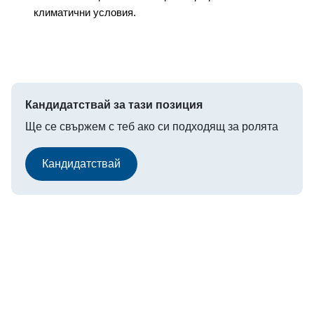
климатични условия.
Reviewers
Job Visibility
Select
Internal
Agencies
Public
Only
Only
Кандидатствай за тази позиция
Ще се свържем с теб ако си подходящ за ролята
Job Salary Budget
Кандидатствай
Ref ID