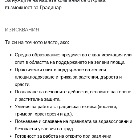
За нуждите на нашата компания се открива
Вход с Google
възможност за Градинар
Order Index
Job field
ИЗИСКВАНИЯ
Ти си на точното място, ако:
Средно образование; предимство е квалификация или
Job type
*
опит в областта на поддържането на зелени площи.
Практически опит в поддържане на зелени
площи,подрязване и грижа за растения, дървета и
храсти.
CUSTOM ACCESS
Познаване на сезонните дейности, основите на торене
и растителна защита.
Job Level
Умения за работа с градинска техника (косачки,
Hiring Manager
тримери, храсторези и др.).
Познаване и спазване на правилата за здравословни и
Select
безопасни условия на труд.
Готовност за работа на открито при различни