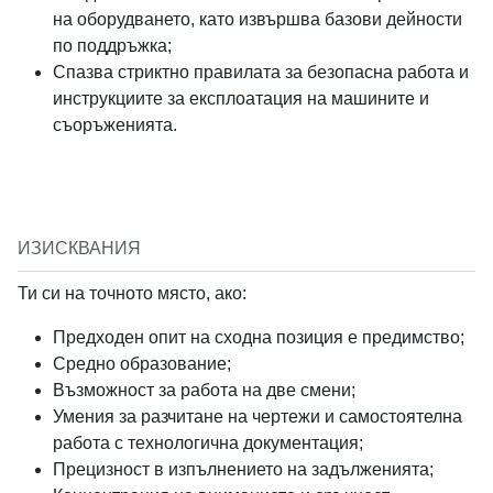
на оборудването, като извършва базови дейности
Job Visibility
по поддръжка;
Спазва стриктно правилата за безопасна работа и
Internal
Agencies
Public
инструкциите за експлоатация на машините и
Only
Only
съоръженията.
Job Salary Budget
ИЗИСКВАНИЯ
Ти си на точното място, ако:
Предходен опит на сходна позиция е предимство;
Средно образование;
Ref ID
Възможност за работа на две смени;
Умения за разчитане на чертежи и самостоятелна
работа с технологична документация;
Прецизност в изпълнението на задълженията;