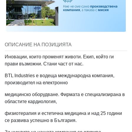
Създай профил в BTL
Вход в BTL Industries
Кликни тук за да запишеш видеото
+359
Industries
Запиши видео
Имейл
Имейл
Имейл
Парола
ОПИСАНИЕ НА ПОЗИЦИЯТА
*
Запознат съм с
Уведомлението относно обработване на лични
Вместо това
качи видео файл
Парола
Иновации, които променят животи. Екип, който ги
данни на кандидати за работа
на BTL Industries
Забравена парола
прави възможни. Стани част от нас.
При кликане на "Изпрати" се съгласяваш с
Условията за ползване
и
Media type
Уведомлението относно обработване на лични данни.
BTL Industries е водеща международна компания,
* Паролата трябва да е поне 8 символа
Вход
No media
Image
Youtube video
производител на електронно
Изпрати
При избиране на "Създай профил" се съгласяваш с
Условията за ползване
и
Политиките за поверителност
.
ИЛИ
медицинско оборудване. Фирмата е специализирана в
областите кардиология,
Вход с Google
Създай профил
Location
*
физиотерапия и естетична медицина и над 25 години
ИЛИ
се развива успешно в България.