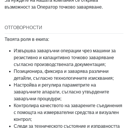
За нуждите на нашата компания се открива
Вход с Google
възможност за Оператор точково заваряване.
Order Index
Job field
ОТГОВОРНОСТИ
Твоята роля в екипа:
Извършва заваръчни операции чрез машини за
Job type
*
резистивно и капацитивно точково заваряване
съгласно производствената документация;
Позиционира, фиксира и заварява различни
детайли, съгласно технологичните изисквания;
Настройва и регулира параметрите на
заваръчните апарати, съгласно утвърдените
Job Level
заваръчни процедури;
Контролира качеството на заварените съединения
с помощта на измервателни средства и визуален
контрол;
Следи за техническото състояние и изправността