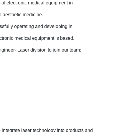
r of electronic medical equipment in
d aesthetic medicine.
d
sfully operating and developing in
ectronic medical equipment is based.
ineer- Laser division to join our team:
Отказ
e
*
el
o integrate laser technology into products and