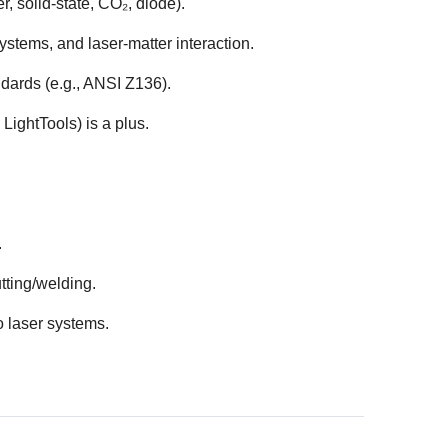
r, solid-state, CO₂, diode).
ystems, and laser-matter interaction.
Cancel
andards (e.g., ANSI Z136).
LightTools) is a plus.
.
tting/welding.
o laser systems.