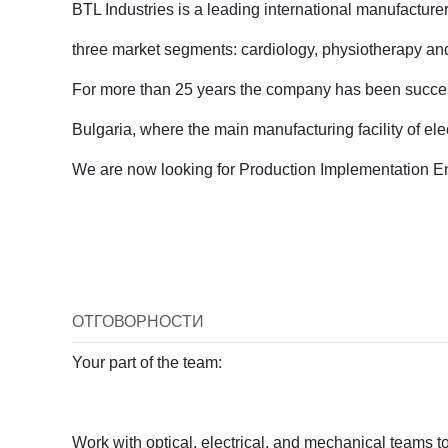
BTL Industries is a leading international manufacture
three market segments: cardiology, physiotherapy an
Order Index
Job fiel
For more than 25 years the company has been succes
Bulgaria, where the main manufacturing facility of el
We are now looking for Production Implementation Eng
Job typ
ОТГОВОРНОСТИ
Your part of the team:
Job Lev
Work with optical, electrical, and mechanical teams t