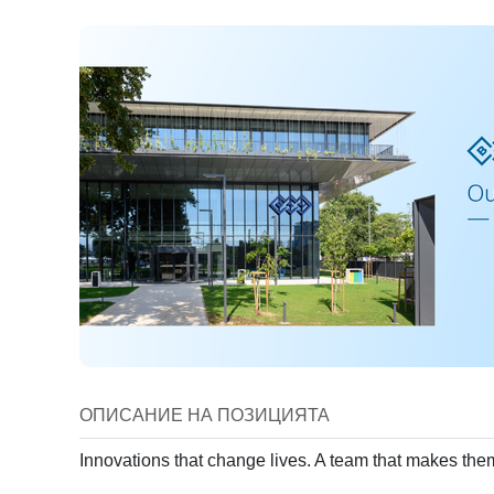
Subtitle
Select
+359
Revi
Имейл
Select
*
Запознат съм
При кликане на "Из
данни.
Media t
No me
ОПИСАНИЕ НА ПОЗИЦИЯТА
Locatio
Innovations that change lives. A team that makes the