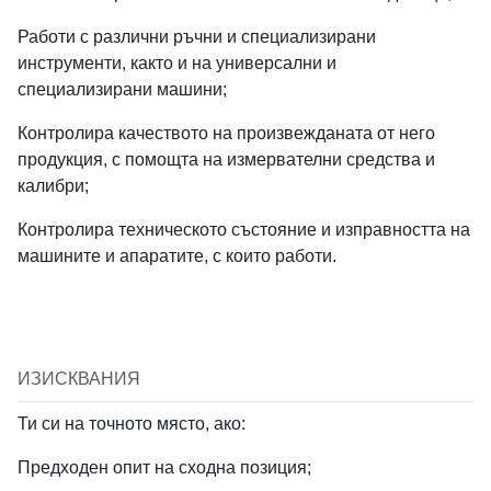
Работи с различни ръчни и специализирани
Job Visibility
инструменти, както и на универсални и
Internal
Agencies
специализирани машини;
Public
Only
Only
Контролира качеството на произвежданата от него
продукция, с помощта на измервателни средства и
калибри;
Job Salary Budget
Контролира техническото състояние и изправността на
машините и апаратите, с които работи.
Ref ID
ИЗИСКВАНИЯ
Ти си на точното място, ако:
Предходен опит на сходна позиция;