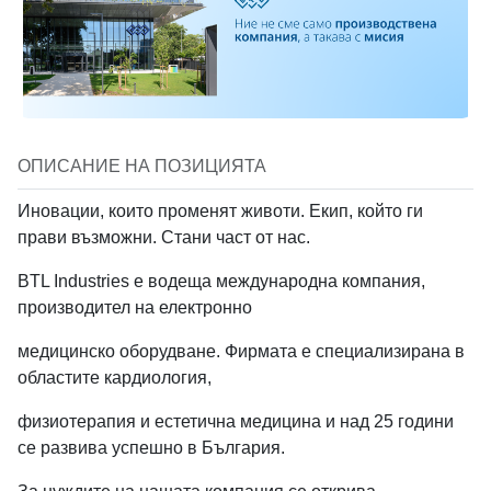
Създай профил в BTL
Вход в BTL Industries
Кликни тук за да запишеш видеото
+359
Industries
Запиши видео
Имейл
Имейл
Имейл
Парола
ОПИСАНИЕ НА ПОЗИЦИЯТА
*
Запознат съм с
Уведомлението относно обработване на лични
Вместо това
качи видео файл
Парола
Иновации, които променят животи. Екип, който ги
данни на кандидати за работа
на BTL Industries
Забравена парола
прави възможни. Стани част от нас.
При кликане на "Изпрати" се съгласяваш с
Условията за ползване
и
Media type
Уведомлението относно обработване на лични данни.
BTL Industries е водеща международна компания,
* Паролата трябва да е поне 8 символа
Вход
No media
Image
Youtube video
производител на електронно
Изпрати
При избиране на "Създай профил" се съгласяваш с
Условията за ползване
и
Политиките за поверителност
.
ИЛИ
медицинско оборудване. Фирмата е специализирана в
областите кардиология,
Вход с Google
Създай профил
Location
*
физиотерапия и естетична медицина и над 25 години
ИЛИ
се развива успешно в България.