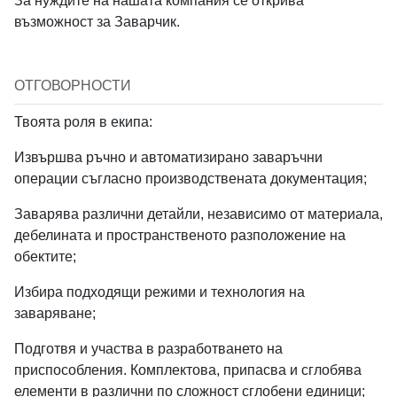
За нуждите на нашата компания се открива
Вход с Google
възможност за Заварчик.
Order Index
Job field
ОТГОВОРНОСТИ
Твоята роля в екипа:
Извършва ръчно и автоматизирано заваръчни
Job type
*
операции съгласно производствената документация;
Заварява различни детайли, независимо от материала,
дебелината и пространственото разположение на
обектите;
Избира подходящи режими и технология на
Job Level
заваряване;
Подготвя и участва в разработването на
приспособления. Комплектова, припасва и сглобява
елементи в различни по сложност сглобени единици;